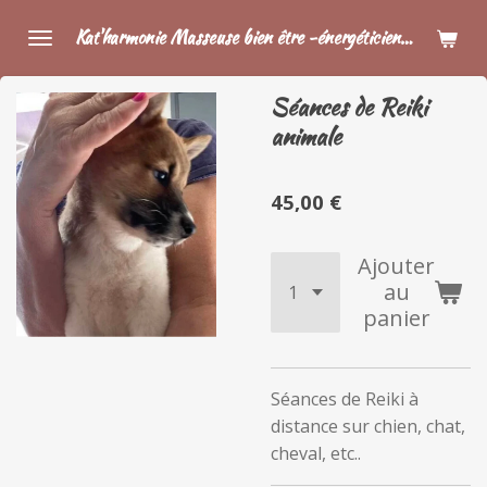
Passer
Kat'harmonie Masseuse bien être -énergéticienne.
au
contenu
Séances de Reiki
principal
animale
45,00 €
Ajouter
au
panier
Séances de Reiki à
distance sur chien, chat,
cheval, etc..